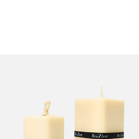
Телефон
E-mail
Удобный способ связи
Укажите, пожалуйста, какую компанию вы
представляете?