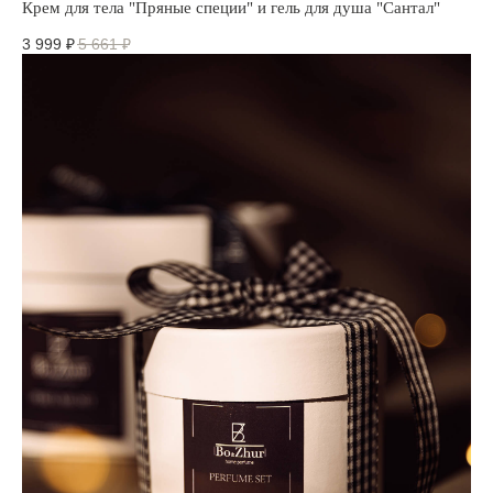
Крем для тела "Пряные специи" и гель для душа "Сантал"
3 999
₽
5 661
₽
ЭКСКЛЮЗИВНАЯ АРОМАТИКА
Каждая отдушка разработана специально для нас
во Франции с акцентными компонентами будущих
парфюмерных трендов.
УХОД
В состав наших кремов входит муцин улитки,