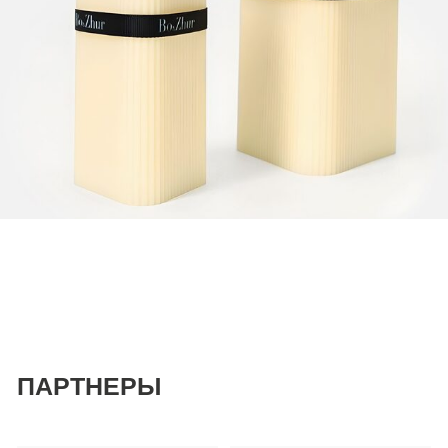
Какие услуги вам интересны (можно выбрать
несколько):
Снабжение уходовой косметикой
Подбор корпоративных подарков
Маркетинговое сотрудничество
Другое
Оставьте, пожалуйста, ссылку на ваши соцсети
или сайт компании
Комментарий к заявке (по желанию)